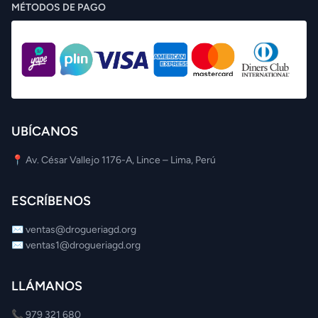
MÉTODOS DE PAGO
UBÍCANOS
📍 Av. César Vallejo 1176-A, Lince – Lima, Perú
ESCRÍBENOS
✉️
ventas@drogueriagd.org
✉️
ventas1@drogueriagd.org
LLÁMANOS
📞
979 321 680