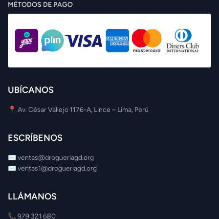
MÉTODOS DE PAGO
UBÍCANOS
📍 Av. César Vallejo 1176-A, Lince – Lima, Perú
ESCRÍBENOS
✉️
ventas@drogueriagd.org
✉️
ventas1@drogueriagd.org
LLÁMANOS
📞
979 321 680