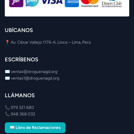
UBÍCANOS
📍 Av. César Vallejo 1176-A, Lince – Lima, Perú
ESCRÍBENOS
✉️
ventas@drogueriagd.org
✉️
ventas1@drogueriagd.org
LLÁMANOS
📞
979 321 680
📞
948 368 032
📖 Libro de Reclamaciones