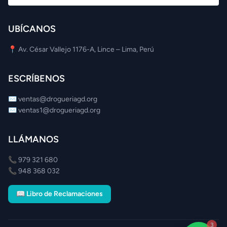
UBÍCANOS
📍 Av. César Vallejo 1176-A, Lince – Lima, Perú
ESCRÍBENOS
✉️
ventas@drogueriagd.org
✉️
ventas1@drogueriagd.org
LLÁMANOS
📞
979 321 680
📞
948 368 032
📖 Libro de Reclamaciones
3