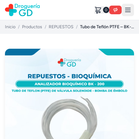
0
Inicio
/
Productos
/
REPUESTOS
/
Tubo de Teflón PTFE – BK-200