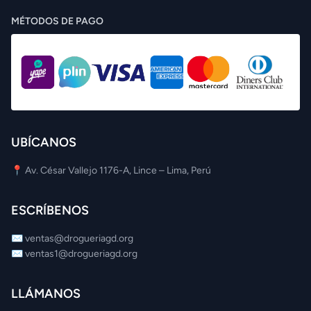
MÉTODOS DE PAGO
UBÍCANOS
📍 Av. César Vallejo 1176-A, Lince – Lima, Perú
ESCRÍBENOS
✉️
ventas@drogueriagd.org
✉️
ventas1@drogueriagd.org
LLÁMANOS