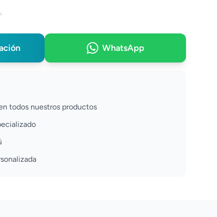
.
zación
WhatsApp
 en todos nuestros productos
pecializado
ú
rsonalizada