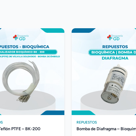
OS
REPUESTOS
Teflón PTFE – BK-200
Bomba de Diafragma – Bioquím