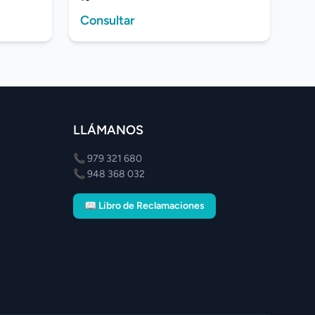
Consultar
LLÁMANOS
📞
979 321 680
📞
948 368 032
📖 Libro de Reclamaciones