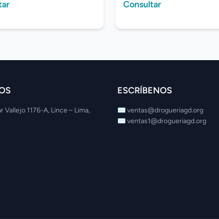
tar
Consultar
OS
ESCRÍBENOS
r Vallejo 1176-A, Lince – Lima,
✉️
ventas@drogueriagd.org
✉️
ventas1@drogueriagd.org