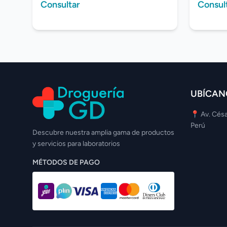
Consultar
Consul
UBÍCAN
📍 Av. Césa
Perú
Descubre nuestra amplia gama de productos
y servicios para laboratorios
MÉTODOS DE PAGO