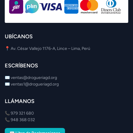
UBÍCANOS
📍 Av. César Vallejo 1176-A, Lince – Lima, Perú
ESCRÍBENOS
✉️
ventas@drogueriagd.org
✉️
ventas1@drogueriagd.org
LLÁMANOS
📞
979 321 680
📞
948 368 032