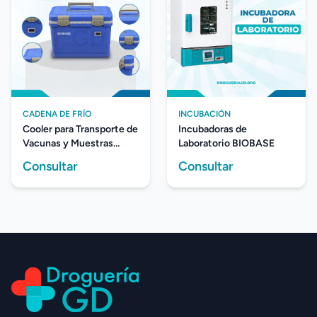
CADENA DE FRÍO
INCUBACIÓN
Cooler para Transporte de
Incubadoras de
Vacunas y Muestras
Laboratorio BIOBASE
Biológicas LCX-12L
Consultar
Consultar
BIOBASE