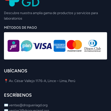
Descubre nuestra amplia gama de productos y servicios para
laboratorios
MÉTODOS DE PAGO
UBÍCANOS
📍 Av. César Vallejo 1176-A, Lince – Lima, Perú
ESCRÍBENOS
✉️
ventas@drogueriagd.org
✉️
ventas1@drogueriagd.org