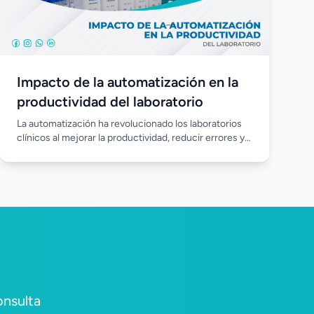
Impacto de la automatización en la
productividad del laboratorio
La automatización ha revolucionado los laboratorios
clínicos al mejorar la productividad, reducir errores y
agilizar el procesamiento de muestras. Incorporar
equipos automatizados permite optimizar los
recursos, fortalecer la calidad de los resultados y
responder de manera más eficiente a las crecientes
demandas del diagnóstico clínico.
onsulta