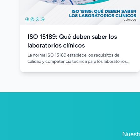
ISO 15189: Qué deben saber los
laboratorios clínicos
La norma ISO 15189 establece los requisitos de
calidad y competencia técnica para los laboratorios
clínicos, promoviendo procesos estandarizados,
mejora continua y resultados confiables. Su
implementación fortalece la gestión del laboratorio,
optimiza el desempeño del personal y aumenta la
confianza en cada análisis realizado.
Nuestr