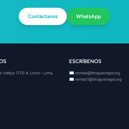
Contáctanos
WhatsApp
OS
ESCRÍBENOS
r Vallejo 1176-A, Lince – Lima,
✉️
ventas@drogueriagd.org
✉️
ventas1@drogueriagd.org