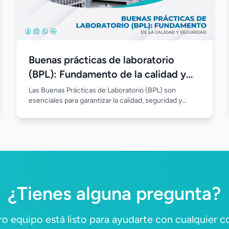
Buenas prácticas de laboratorio
(BPL): Fundamento de la calidad y
seguridad
Las Buenas Prácticas de Laboratorio (BPL) son
esenciales para garantizar la calidad, seguridad y
confiabilidad de los análisis clínicos. Su correcta
implementación permite estandarizar procesos,
reducir errores, fortalecer el control de calidad y
asegurar resultados confiables en beneficio de los
pacientes.
¿Tienes alguna pregunta?
o equipo está listo para ayudarte con cualquier c