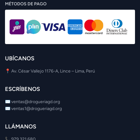
MÉTODOS DE PAGO
UBÍCANOS
📍 Av. César Vallejo 1176-A, Lince – Lima, Perú
ESCRÍBENOS
✉️
ventas@drogueriagd.org
✉️
ventas1@drogueriagd.org
LLÁMANOS
📞
979 321 680