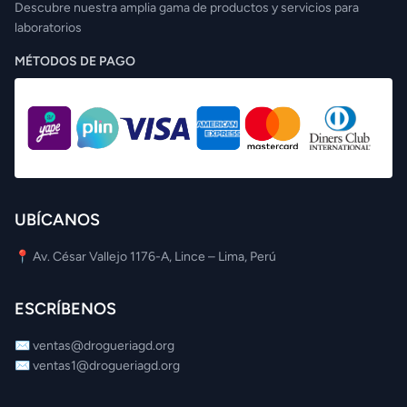
Descubre nuestra amplia gama de productos y servicios para
laboratorios
MÉTODOS DE PAGO
UBÍCANOS
📍 Av. César Vallejo 1176-A, Lince – Lima, Perú
ESCRÍBENOS
✉️
ventas@drogueriagd.org
✉️
ventas1@drogueriagd.org