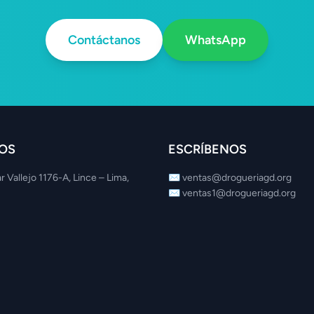
Contáctanos
WhatsApp
OS
ESCRÍBENOS
r Vallejo 1176-A, Lince – Lima,
✉️
ventas@drogueriagd.org
✉️
ventas1@drogueriagd.org