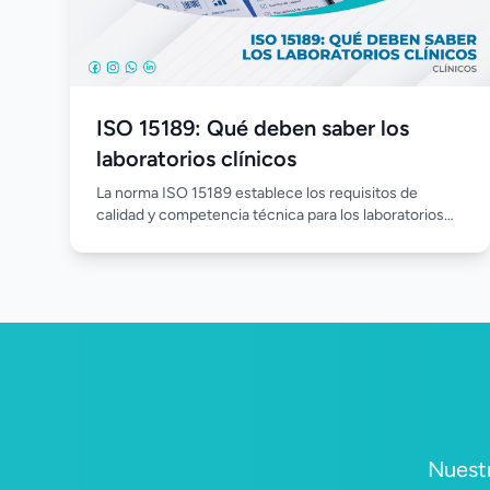
ISO 15189: Qué deben saber los
laboratorios clínicos
La norma ISO 15189 establece los requisitos de
calidad y competencia técnica para los laboratorios
clínicos, promoviendo procesos estandarizados,
mejora continua y resultados confiables. Su
implementación fortalece la gestión del laboratorio,
optimiza el desempeño del personal y aumenta la
confianza en cada análisis realizado.
Nuestr