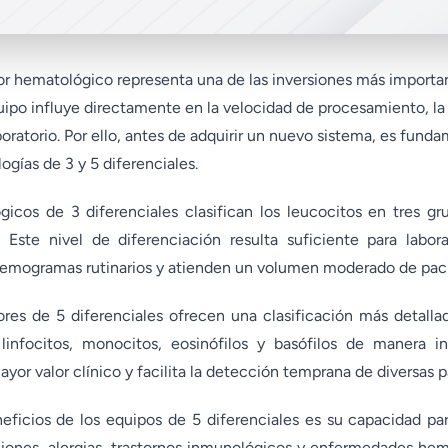
or hematológico representa una de las inversiones más importa
quipo influye directamente en la velocidad de procesamiento, la 
boratorio. Por ello, antes de adquirir un nuevo sistema, es fun
ogías de 3 y 5 diferenciales.
icos de 3 diferenciales clasifican los leucocitos en tres grup
 Este nivel de diferenciación resulta suficiente para labo
hemogramas rutinarios y atienden un volumen moderado de paci
dores de 5 diferenciales ofrecen una clasificación más detalla
, linfocitos, monocitos, eosinófilos y basófilos de manera in
yor valor clínico y facilita la detección temprana de diversas 
neficios de los equipos de 5 diferenciales es su capacidad pa
ciones, alergias, trastornos inmunológicos y enfermedades hem