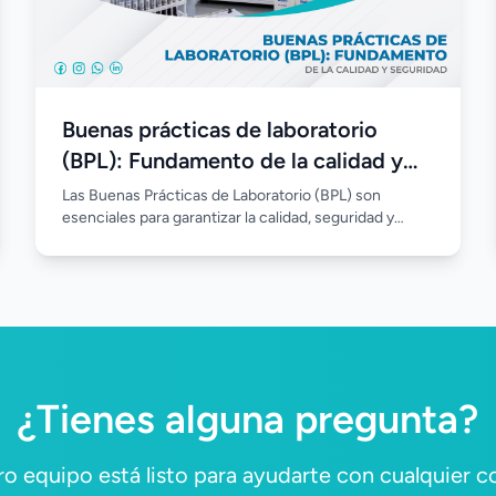
Buenas prácticas de laboratorio
(BPL): Fundamento de la calidad y
seguridad
Las Buenas Prácticas de Laboratorio (BPL) son
esenciales para garantizar la calidad, seguridad y
confiabilidad de los análisis clínicos. Su correcta
implementación permite estandarizar procesos,
reducir errores, fortalecer el control de calidad y
asegurar resultados confiables en beneficio de los
pacientes.
¿Tienes alguna pregunta?
o equipo está listo para ayudarte con cualquier c