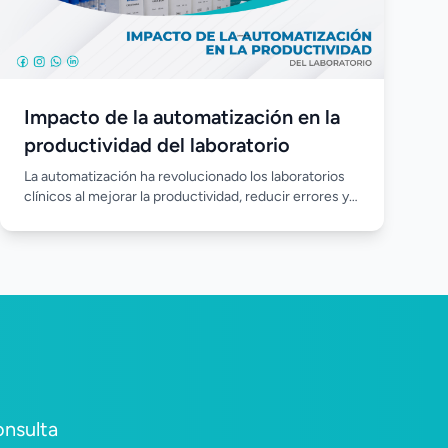
Impacto de la automatización en la
productividad del laboratorio
La automatización ha revolucionado los laboratorios
clínicos al mejorar la productividad, reducir errores y
agilizar el procesamiento de muestras. Incorporar
equipos automatizados permite optimizar los
recursos, fortalecer la calidad de los resultados y
responder de manera más eficiente a las crecientes
demandas del diagnóstico clínico.
onsulta